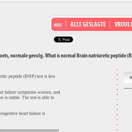
ALLE GESLAGTE
VROUL
HUIS
toets, normale gevolg. What is normal Brain natriuretic peptide (BN
etic peptide (BNP) test is less
t
art failure symptoms worsen, and
 is stable. The test is able to
ongestive heart failure is
: