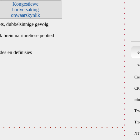
Kongestiewe
hartversaking
onwaarskynlik
ets, dubbelsinnige gevolg
brein natriuretiese peptied
des en definisies
o
v
Cre
CK
mio
Tro
Tro
NT