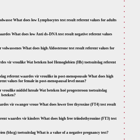
 volwasse What does low Lymphocytes test result referent values for adults
waardes What does low Anti ds-DNA test result negative referent values
r volwassenes What does high Aldosterone test result referent values for
des vir vroulike Wat beteken hoë Hemoglobien (Hb) toetsuitslag referent
tslag referent waardes vir vroulike in post-menopousale What does high
erent values for female in post-menopausal level mean?
r vroulike middel luteale Wat beteken hoë progesteroon toetsuitslag
k beteken?
waardes vir swanger vroue What does lower free thyroxine (FT4) test result
eferent waardes vir kinders What does high free triiodothyronine (FT3) test
en (bhcg) toetsuitslag What is a value of a negative pregnancy test?