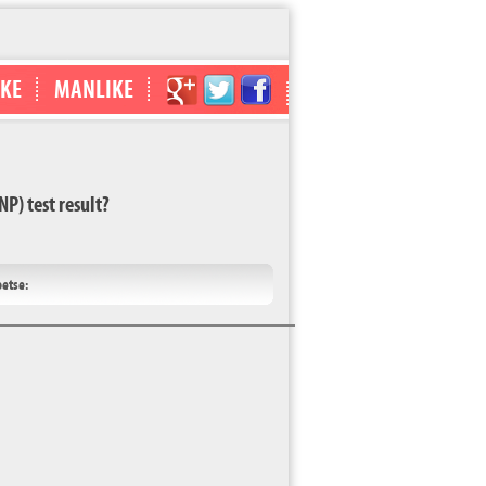
IKE
MANLIKE
P) test result?
oetse: