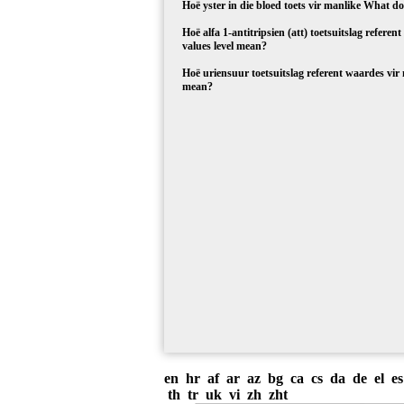
Hoë yster in die bloed toets vir manlike What 
Hoë alfa 1-antitripsien (att) toetsuitslag refer
values level mean?
Hoë uriensuur toetsuitslag referent waardes vir 
mean?
en
hr
af
ar
az
bg
ca
cs
da
de
el
es
th
tr
uk
vi
zh
zht