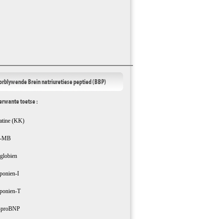
orblywende Brein natriuretiese peptied (BBP)
erwante toetse :
atine (KK)
-MB
globien
ponien-I
ponien-T
-proBNP