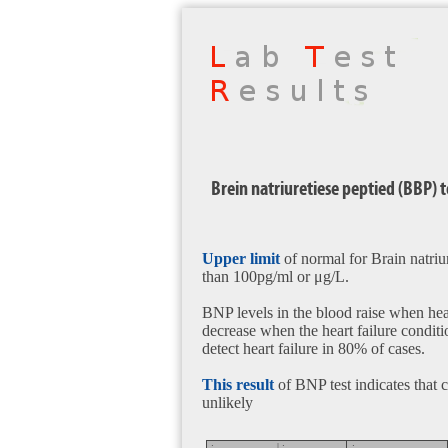
Brein natriuretiese peptied (BBP) 
Upper limit
of normal for Brain natriur
than 100pg/ml or μg/L.
BNP levels in the blood raise when he
decrease when the heart failure condition
detect heart failure in 80% of cases.
This result
of BNP test indicates that c
unlikely
:
| :
: