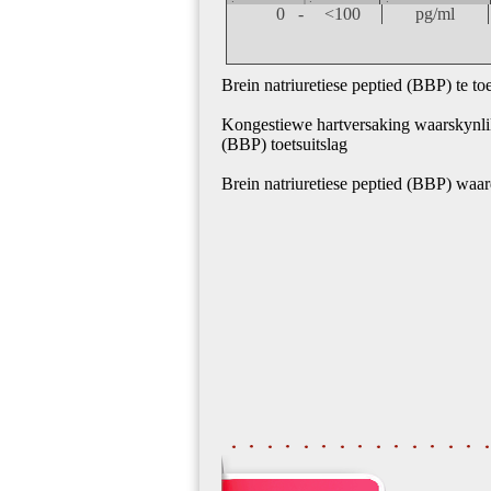
0 -
<100
pg/ml
Brein natriuretiese peptied (BBP) te to
Kongestiewe hartversaking waarskynlik 
(BBP) toetsuitslag
Brein natriuretiese peptied (BBP) waar