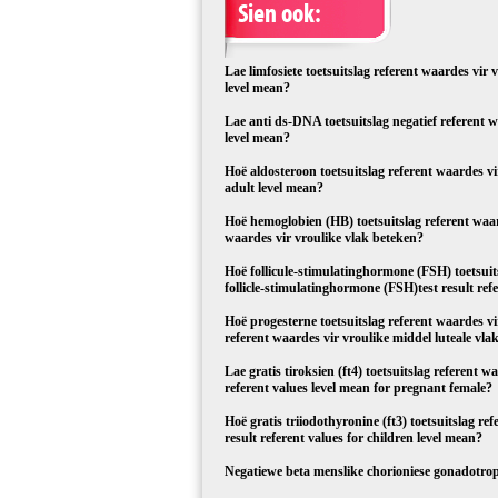
Sien ook:
Lae limfosiete toetsuitslag referent waardes vir
level mean?
Lae anti ds-DNA toetsuitslag negatief referent 
level mean?
Hoë aldosteroon toetsuitslag referent waardes vi
adult level mean?
Hoë hemoglobien (HB) toetsuitslag referent waar
waardes vir vroulike vlak beteken?
Hoë follicule-stimulatinghormone (FSH) toetsui
follicle-stimulatinghormone (FSH)test result ref
Hoë progesterne toetsuitslag referent waardes vi
referent waardes vir vroulike middel luteale vla
Lae gratis tiroksien (ft4) toetsuitslag referent 
referent values level mean for pregnant female?
Hoë gratis triiodothyronine (ft3) toetsuitslag r
result referent values for children level mean?
Negatiewe beta menslike chorioniese gonadotropi