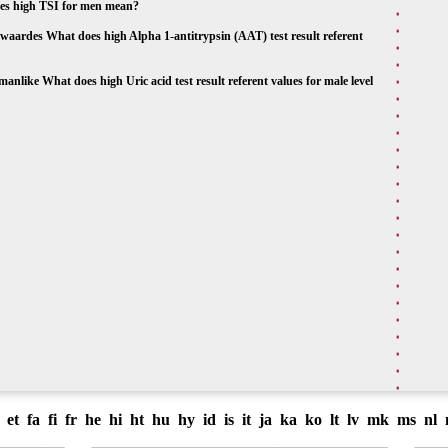
does high TSI for men mean?
ent waardes What does high Alpha 1-antitrypsin (AAT) test result referent
manlike What does high Uric acid test result referent values for male level
et
fa
fi
fr
he
hi
ht
hu
hy
id
is
it
ja
ka
ko
lt
lv
mk
ms
nl