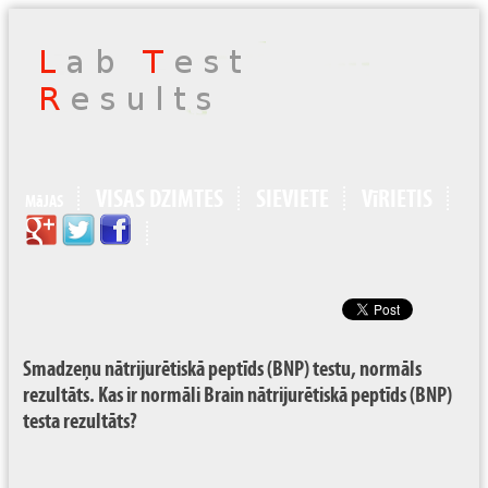
VISAS DZIMTES
SIEVIETE
VīRIETIS
MāJAS
Smadzeņu nātrijurētiskā peptīds (BNP) testu, normāls
rezultāts. Kas ir normāli Brain nātrijurētiskā peptīds (BNP)
testa rezultāts?