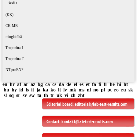
testi :
(KK)
CK-MB
mioglobīnā
Troponīna-I
Troponīna-T
NT-proBNP
en
hr
af
ar
az
bg
ca
cs
da
de
el
es
et
fa
fi
fr
he
hi
ht
hu
hy
id
is
it
ja
ka
ko
lt
lv
mk
ms
nl
no
pl
pt
ro
ru
sk
sl
sq
sr
sv
sw
ta
th
tr
uk
vi
zh
zht
Editorial board:
editorial@lab-test-results.com
Contact:
kontakt@lab-test-results.com