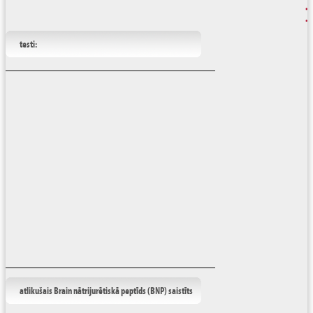
testi:
atlikušais Brain nātrijurētiskā peptīds (BNP) saistīts