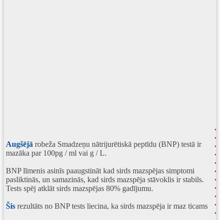
Augšējā
robeža Smadzeņu nātrijurētiskā peptīdu (BNP) testā ir
mazāka par 100pg / ml vai g / L.
BNP līmenis asinīs paaugstināt kad sirds mazspējas simptomi
pasliktinās, un samazinās, kad sirds mazspēja stāvoklis ir stabils.
Tests spēj atklāt sirds mazspējas 80% gadījumu.
Šis
rezultāts no BNP tests liecina, ka sirds mazspēja ir maz ticams