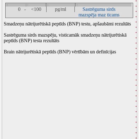
:
| :
:
:
0 -
<100
pg/ml
Sastrēguma sirds
mazspēja maz ticams
Smadzeņu nātrijurētiskā peptīds (BNP) testu, apšaubāmi rezultāts
Sastrēguma sirds mazspēju, visticamāk smadzeņu nātrijurētiskā
peptīds (BNP) testa rezultāts
Brain nātrijurētiskā peptīds (BNP) vērtībām un definīcijas