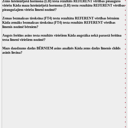
Zems luteinizējošā hormona (LH) testa rezultāts REFERENT vērtības pieaugušo
vīriešu Kāda maza luteinizējošā hormona (LH) testu rezultātu REFERENT vērtības
pieaugušajiem vīriešu līmenī nozīmē?
Zemas bezmaksas tiroksīna (FT4) testu rezultātu REFERENT vērtības bērniem
Kāda zemāks bezmaksas tiroksīna (FT4) testa rezultāts REFERENT vērtības
līmenis nozīmē bērniem?
Augsts feritīns asins testa rezultāts vīriešiem Kāda augstāka nekā parastā feritīna
testa līmenī vīriešiem nozīmē?
Mazs daudzums dzelzs BĒRNIEM asins analīzēs Kāda zems dzelzs līmenis childs
asinīs liecina?