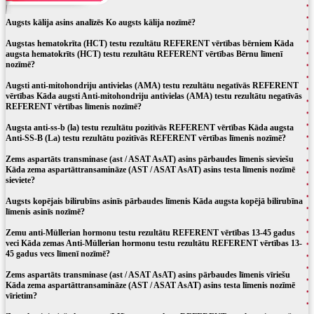
Augsts kālija asins analīzēs Ko augsts kālija nozīmē?
Augstas hematokrīta (HCT) testu rezultātu REFERENT vērtības bērniem Kāda
augsta hematokrīts (HCT) testu rezultātu REFERENT vērtības Bērnu līmenī
nozīmē?
Augsti anti-mitohondriju antivielas (AMA) testu rezultātu negatīvās REFERENT
vērtības Kāda augsti Anti-mitohondriju antivielas (AMA) testu rezultātu negatīvās
REFERENT vērtības līmenis nozīmē?
Augsta anti-ss-b (la) testu rezultātu pozitīvās REFERENT vērtības Kāda augsta
Anti-SS-B (La) testu rezultātu pozitīvās REFERENT vērtības līmenis nozīmē?
Zems aspartāts transminase (ast / ASAT AsAT) asins pārbaudes līmenis sieviešu
Kāda zema aspartāttransamināze (AST / ASAT AsAT) asins testa līmenis nozīmē
sieviete?
Augsts kopējais bilirubīns asinīs pārbaudes līmenis Kāda augsta kopējā bilirubīna
līmenis asinīs nozīmē?
Zemu anti-Müllerian hormonu testu rezultātu REFERENT vērtības 13-45 gadus
veci Kāda zemas Anti-Müllerian hormonu testu rezultātu REFERENT vērtības 13-
45 gadus vecs līmenī nozīmē?
Zems aspartāts transminase (ast / ASAT AsAT) asins pārbaudes līmenis vīriešu
Kāda zema aspartāttransamināze (AST / ASAT AsAT) asins testa līmenis nozīmē
vīrietim?