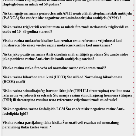
Haptoglobina za mlađe od 50 godina?
Niska negativna razina perinuclearnih ANTI-neutrofilnih citoplazmatskih antitijela
(P-ANCA) Što znače niske negativne anti-mitohondrijska antitijela (AMA) ?
Niska razina trigliceridi rezultat testa za mlade Što znači nedostatak trigliceridi za
osobe od 10- 39 godina starosti?
Visoka razina mokraćne kiseline kao rezultat testa referentne vrijednosti kod
muškaraca Što znače visoke razine mokraćne kiseline kod muškaraca?
Niska jako pozitivna razina Anti-citruliniranih antitijela proteina Što znače niske
jako pozitivne razine Anti-citruliniranih antitijela proteina?
Visoka razina cinka Što veća od normalne razine cinka testa znači?
Niska razina bikarbonata u krvi (HCO3) Što niži od Normalnag bikarbonata
(HCO3) znači?
Niska razina stimulirajućeg hormon štitnjače (TSH ILI tireotropina) rezultat testa
referentne vrijednosti za odrasle Što manja razina stimulirajućeg hormona štitnjače
(TSH) ili tireotropina rezultat testa referentne vrijednosti znači za odrasle?
Niska negativna razina fosfolipida LGM Što znače niske negativne razine Anti-
fosfolipida IgM?
Visoka razina parcijalnog tlaka kisika Što znači veći rezultat od normalnog
parcijalnog tlaka kisika visini ?