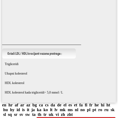
Ostali LDL / HDL kvocijent vezane pretrage :
Trigliceridi
Ukupni kolesterol
HDL kolesterol
HDL kolesterol kada trigliceridi> 5,0 mmol / L
en
hr
af
ar
az
bg
ca
cs
da
de
el
es
et
fa
fi
fr
he
hi
ht
hu
hy
id
is
it
ja
ka
ko
lt
lv
mk
ms
nl
no
pl
pt
ro
ru
sk
sl
sq
sr
sv
sw
ta
th
tr
uk
vi
zh
zht