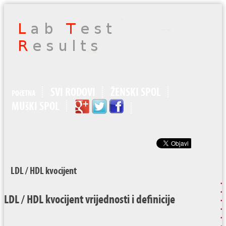
SVI RODOVI
ŽENSKI SPOL
POčETNA
MUšKI SPOL
LDL / HDL kvocijent
LDL / HDL kvocijent vrijednosti i definicije