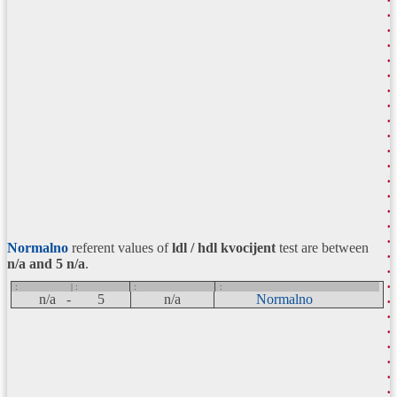
Normalno
referent values of
ldl / hdl kvocijent
test are between
n/a and 5
n/a
.
:
| :
:
:
n/a -
5
n/a
Normalno