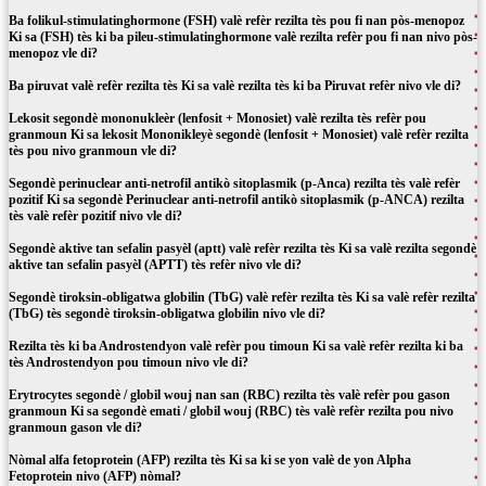
Ba folikul-stimulatinghormone (FSH) valè refèr rezilta tès pou fi nan pòs-menopoz
Ki sa (FSH) tès ki ba pileu-stimulatinghormone valè rezilta refèr pou fi nan nivo pòs-
menopoz vle di?
Ba piruvat valè refèr rezilta tès Ki sa valè rezilta tès ki ba Piruvat refèr nivo vle di?
Lekosit segondè mononukleèr (lenfosit + Monosiet) valè rezilta tès refèr pou
granmoun Ki sa lekosit Mononikleyè segondè (lenfosit + Monosiet) valè refèr rezilta
tès pou nivo granmoun vle di?
Segondè perinuclear anti-netrofil antikò sitoplasmik (p-Anca) rezilta tès valè refèr
pozitif Ki sa segondè Perinuclear anti-netrofil antikò sitoplasmik (p-ANCA) rezilta
tès valè refèr pozitif nivo vle di?
Segondè aktive tan sefalin pasyèl (aptt) valè refèr rezilta tès Ki sa valè rezilta segondè
aktive tan sefalin pasyèl (APTT) tès refèr nivo vle di?
Segondè tiroksin-obligatwa globilin (TbG) valè refèr rezilta tès Ki sa valè refèr rezilta
(TbG) tès segondè tiroksin-obligatwa globilin nivo vle di?
Rezilta tès ki ba Androstendyon valè refèr pou timoun Ki sa valè refèr rezilta ki ba
tès Androstendyon pou timoun nivo vle di?
Erytrocytes segondè / globil wouj nan san (RBC) rezilta tès valè refèr pou gason
granmoun Ki sa segondè emati / globil wouj (RBC) tès valè refèr rezilta pou nivo
granmoun gason vle di?
Nòmal alfa fetoprotein (AFP) rezilta tès Ki sa ki se yon valè de yon Alpha
Fetoprotein nivo (AFP) nòmal?