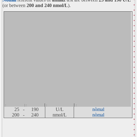
(or between
200 and 240 nmol/L
).
:
| :
:
:
25 -
190
U/L
nòmal
200 -
240
nmol/L
nòmal