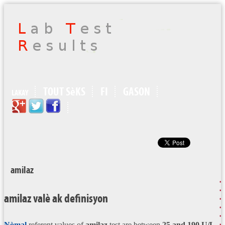
TOUT SèKS
FI
GASON
LAKAY
amilaz
amilaz valè ak definisyon
Nòmal
referent values of
amilaz
test are between
25 and 190
U/L