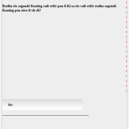
Rezilta tès segondè Keating valè refèr pou fi Ki sa tès valè refèr rezilta segondè
Keating pou nivo fi vle di?
tès: