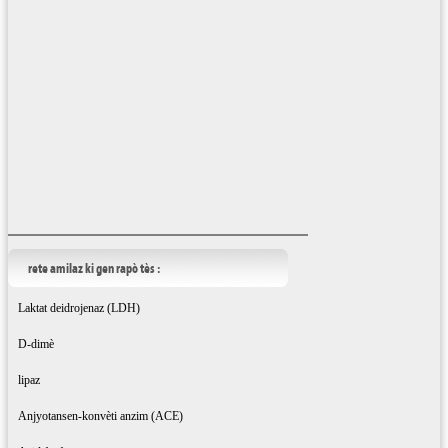
rete amilaz ki gen rapò tès :
Laktat deidrojenaz (LDH)
D-dimè
lipaz
Anjyotansen-konvèti anzim (ACE)