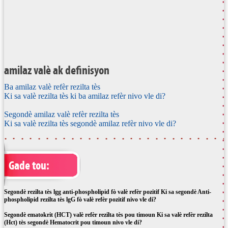
amilaz valè ak definisyon
Ba amilaz valè refèr rezilta tès
Ki sa valè rezilta tès ki ba amilaz refèr nivo vle di?
Segondè amilaz valè refèr rezilta tès
Ki sa valè rezilta tès segondè amilaz refèr nivo vle di?
Gade tou:
Segondè rezilta tès lgg anti-phospholipid fò valè refèr pozitif Ki sa segondè Anti-
phospholipid rezilta tès lgG fò valè refèr pozitif nivo vle di?
Segondè ematokrit (HCT) valè refèr rezilta tès pou timoun Ki sa valè refèr rezilta
(Hct) tès segondè Hematocrit pou timoun nivo vle di?