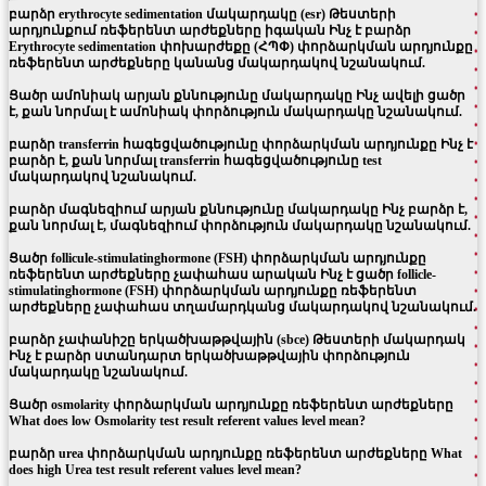
բարձր erythrocyte sedimentation մակարդակը (esr) Թեստերի
արդյունքում ռեֆերենտ արժեքները իգական Ինչ է բարձր
Erythrocyte sedimentation փոխարժեքը (ՀՊՓ) փորձարկման արդյունքը
ռեֆերենտ արժեքները կանանց մակարդակով նշանակում.
Ցածր ամոնիակ արյան քննությունը մակարդակը Ինչ ավելի ցածր
է, քան նորմալ է ամոնիակ փորձություն մակարդակը նշանակում.
բարձր transferrin հագեցվածությունը փորձարկման արդյունքը Ինչ է
բարձր է, քան նորմալ transferrin հագեցվածությունը test
մակարդակով նշանակում.
բարձր մագնեզիում արյան քննությունը մակարդակը Ինչ բարձր է,
քան նորմալ է, մագնեզիում փորձություն մակարդակը նշանակում.
Ցածր follicule-stimulatinghormone (FSH) փորձարկման արդյունքը
ռեֆերենտ արժեքները չափահաս արական Ինչ է ցածր follicle-
stimulatinghormone (FSH) փորձարկման արդյունքը ռեֆերենտ
արժեքները չափահաս տղամարդկանց մակարդակով նշանակում.
բարձր չափանիշը երկածխաթթվային (sbce) Թեստերի մակարդակ
Ինչ է բարձր ստանդարտ երկածխաթթվային փորձություն
մակարդակը նշանակում.
Ցածր osmolarity փորձարկման արդյունքը ռեֆերենտ արժեքները
What does low Osmolarity test result referent values level mean?
բարձր urea փորձարկման արդյունքը ռեֆերենտ արժեքները What
does high Urea test result referent values level mean?