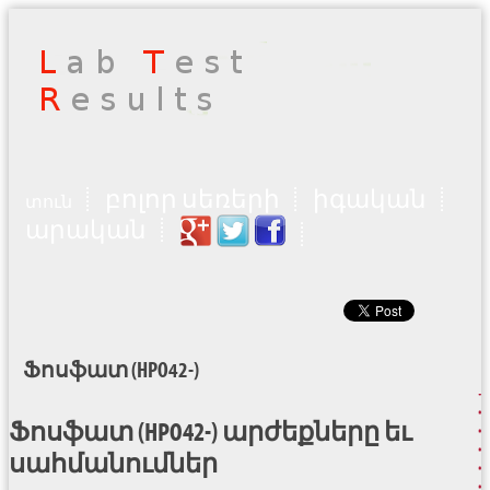
բոլոր սեռերի
իգական
տուն
արական
Ֆոսֆատ (HPO42-)
Ֆոսֆատ (HPO42-) արժեքները եւ
սահմանումներ