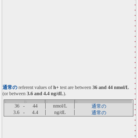
通常の
referent values of
h+
test are between
36 and 44
nmol/L
(or between
3.6 and 4.4 ng/dL
).
:
| :
:
:
36 -
44
nmol/L
通常の
3.6 -
4.4
ng/dL
通常の