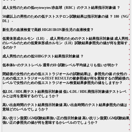
成人女性のための低erytrocytes/赤血球（RBC）のテスト結果指示対象値 ？
50歳以上の男性のための低テストステロン試験結果は指示対象の値 ？ 180（NG/
DL） -
新生児の血液検査で高鉄 HIGH IRON新生児の血液検査？
低黄体形成ホルモン（LH）、成人男性のためのテスト結果指示対象値 成人男性
のレベルのための低黄体形成ホルモン（LH）試験結果参照先の値が何を意味す
るのか？
成人男性のための低SHBGテスト結果指示対象値 ？
低本体h+のテストレベル 通常のH+試験レベル平均値よりも低いが何か？
閉経後の女性のための低エストラジオールの試験結果は、参照先の値 の女性の
ための低エストラジオールTEST RESULTの被参照値が何を意味するの閉経後の
レベルで女性のための低エストラジオール検査結果参照先の値をしますか？
低LDL / HDL商テスト結果指示対象値 低いLDL / HDL商指示対象値テストレベ
ルとは何を意味するのでしょうか？
高い出血時間のテスト結果指示対象値 高い出血時間のテスト結果参照先の値は
意味どのレベルでしょうか？
高い抗リン脂質LGM試験結果強い正の指示対象値 高い抗リン脂質LGM試験結果
強い正の参照先の値が何を意味するかレベルのでしょうか？