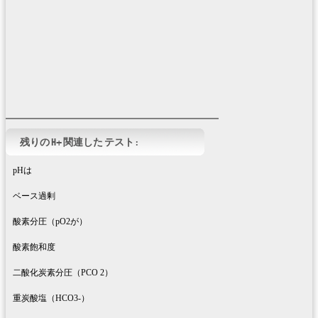
残りの H+ 関連した テスト :
pHは
ベース過剰
酸素分圧（pO2が）
酸素飽和度
二酸化炭素分圧（PCO 2）
重炭酸塩（HCO3-）