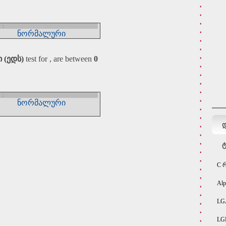
:
ნორმალური
 (ედს)
test for , are between
0
:
ნორმალური
დ
ტ
C 
Al
LG
LG