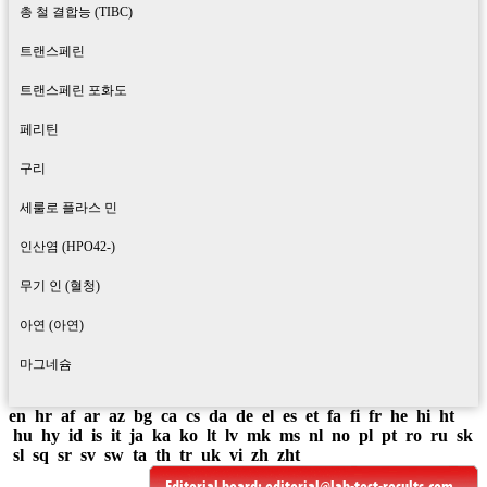
총 철 결합능 (TIBC)
트랜스페린
트랜스페린 포화도
페리틴
구리
세룰로 플라스 민
인산염 (HPO42-)
무기 인 (혈청)
아연 (아연)
마그네슘
en
hr
af
ar
az
bg
ca
cs
da
de
el
es
et
fa
fi
fr
he
hi
ht
hu
hy
id
is
it
ja
ka
ko
lt
lv
mk
ms
nl
no
pl
pt
ro
ru
sk
sl
sq
sr
sv
sw
ta
th
tr
uk
vi
zh
zht
Editorial board:
editorial@lab-test-results.com