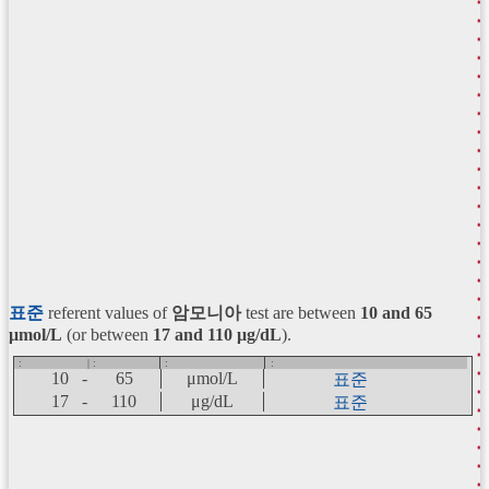
표준
referent values of
암모니아
test are between
10 and 65
μmol/L
(or between
17 and 110 μg/dL
).
:
| :
:
:
10 -
65
μmol/L
표준
17 -
110
μg/dL
표준