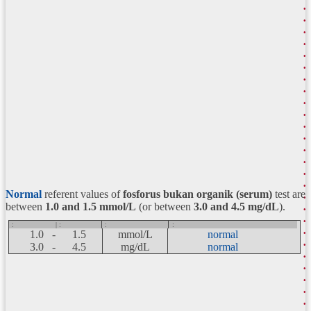
Normal
referent values of
fosforus bukan organik (serum)
test are
between
1.0 and 1.5
mmol/L
(or between
3.0 and 4.5 mg/dL
).
:
| :
:
:
1.0 -
1.5
mmol/L
normal
3.0 -
4.5
mg/dL
normal