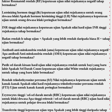
faktor Reumatoid rendah (RF) keputusan ujian nilai rujukannya negatif tahap
bermakna?
Luteinizing hormon tinggi (lh) keputusan ujian nilai rujukannya untuk orang
dewasa lelaki Apakah hormon luteinizing tinggi (LH) Nilai rujukannya keputusan
ujian untuk orang dewasa lelaki peringkat bermakna?
INR tinggi nilai rujukannya keputusan ujian Apakah nilai hasil ujian INR tinggi
rujukannya tahap bermakna?
Badan rendah h tahap ujian + Apakah yang lebih rendah daripada biasa H + tahap
ujian bermakna?
Antibodi anti-mitokondria rendah (ama) keputusan ujian nilai rujukannya negatif
Apa antibodi Anti-mitokondria rendah (AMA) keputusan ujian nilai rujukannya
negatif tahap bermakna?
Putih sel darah kiraan hasil ujian nilai rujukannya rendah untuk bayi yang baru
lahir Apakah Sel Darah Count keputusan ujian nilai White rendah rujukannya
untuk tahap yang baru lahir bermakna?
Rendah triiodothyronine percuma (ft3) Nilai rujukannya keputusan ujian untuk
kanak-kanak Apakah nilai hasil rujukannya triiodothyronine percuma rendah
(FT3) Ujian untuk kanak-kanak peringkat bermakna?
Erytrocytes tinggi / sel-sel darah merah (RBC) keputusan ujian nilai rujukannya
untuk lelaki dewasa Apa tinggi eritrosit / sel-sel darah merah (RBC) ujian hasil nilai
rujukannya untuk pelajar dewasa lelaki bermakna?
Transferrin tinggi keputusan ujian tepu Apakah yang lebih tinggi daripada tahap