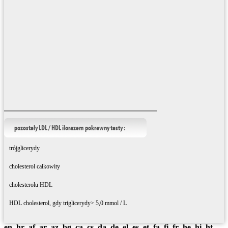
pozostały LDL / HDL ilorazem pokrewny testy :
trójglicerydy
cholesterol całkowity
cholesterolu HDL
HDL cholesterol, gdy triglicerydy> 5,0 mmol / L
en
hr
af
ar
az
bg
ca
cs
da
de
el
es
et
fa
fi
fr
he
hi
ht