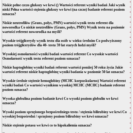
Niskie pełne czczo glukozy we krwi () Wartości referent wyniki badań Jaki wynik
niski Pełna wartości stężenia glukozy we krwi (na czczo) badanie referent poziom
oznacza?
Niskie neutrofilów (Grans, polys, PMN) wartości wynik testu referent dla
noworodka Co niskie neutrofilów (Grans, polys, PMN) Wynik testu na poziomie
wartości referent noworodka na myśli?
Wysokie trójglicerydy wynik testu dla osób w wieku średnim Co podwyższony
poziom trójglicerydów dla 40- testu 59 lat starych ludzi myśli?
Wysokiej osmolarności wyniki badań wartości referent Co wysokie wartości
Osmolarność wynik testu referent poziom oznacza?
Niskie haptoglobinę wyniki badań referent wartości poniżej 50 roku życia Jakie
wartości referent niskie haptoglobinę wyniki badania w poziomie 50 lat oznacza?
Wysokie średnie stężenie hemoglobiny (MCHC korpuskularno) Wartości referent
wyniki badań Co wartości wynikiem wysokiej MCHC (MCHC) badanie referent
poziom oznacza?
Wysoka globulina poziom badanie krwi Co wysoki poziom globulin we krwi
oznacza?
Wysoki poziom sprzężonego bezpośredniego testu / stężenia bilirubiny we krwi Co
wysokiej bezpośredni / sprzężony poziom bilirubiny we krwi oznacza?
Niskie stężenie potasu we krwi co to hipokaliemia oznacza?