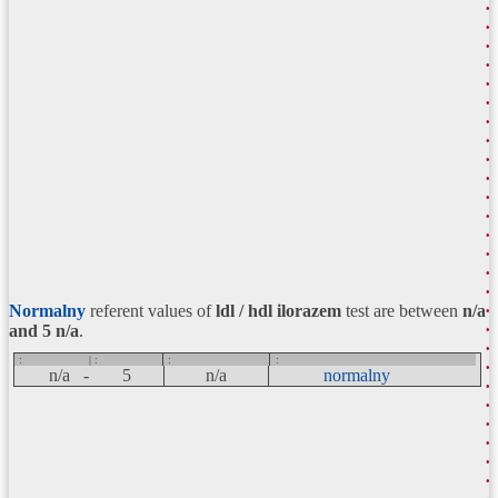
Normalny
referent values of
ldl / hdl ilorazem
test are between
n/a
and 5
n/a
.
:
| :
:
:
n/a -
5
n/a
normalny