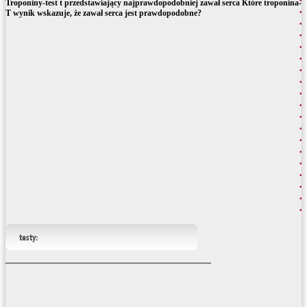
Troponiny-test t przedstawiający najprawdopodobniej zawał serca Które troponina-
T wynik wskazuje, że zawał serca jest prawdopodobne?
testy: