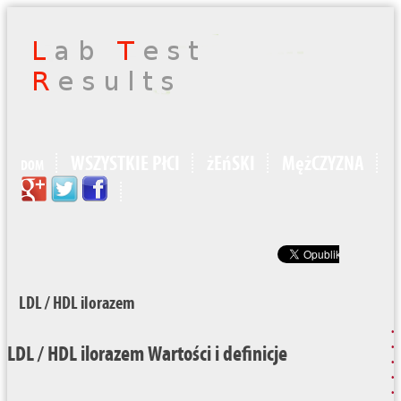
WSZYSTKIE PłCI
żEńSKI
MężCZYZNA
DOM
LDL / HDL ilorazem
LDL / HDL ilorazem Wartości i definicje