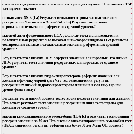
с высоким содержанием железа в анализе крови для мужчин Что высокого TSI
для мужчин значит?
низкая анти-SS-B (La) Результат испытания отрицательные значения
референтных Что низкого Анти-SS-B (La) Результат испытания
отрицательные значения референтных средний уровень?
высокой анти-фосфолипидного LGA результат теста сильные значения
положительной референт Что высокой анти-фосфолипидного LGA результат
тестирования сильные положительные значения референтных средний
уровень?
Результат теста с низким ЛГМ референт значения для взрослых Что низкие
ЛГМ результат теста значения референтных для взрослых от среднего
уровня?
Результат теста с низким гидроксипрогестерона референт значения для
женщин в фолликулярной фазе Что тестовые значения результат
референтных низкий гидроксипрогестерона женщина в фолликулярной
уровне фазы в виду?
Результат теста низкий уровень тестостерона референт значения для женщин
Что делает результат теста значения референтных ниже тестостерона для
женщин от среднего уровня?
высокая гликозилированного гемоглобина (HbA1c) и результат тестирования
референт значения за 50 лет Что высокие гликозилированного гемоглобин тест
(HbA1c) значения результат референтных более 50 лет Mean Old уровень?