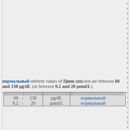
нормальный
referent values of
Цинк (zn)
test are between
60
and 130
μg/dL
(or between
9.2 and 20 µmol/L
).
:
| :
:
:
60 -
130
μg/dL
нормальный
9.2 -
20
µmol/L
нормальный