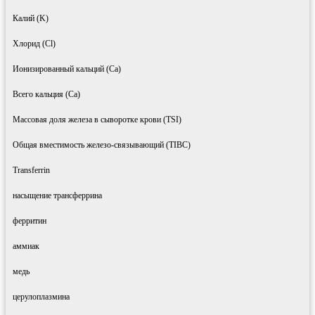
Калий (K)
Хлорид (Cl)
Ионизированный кальций (Ca)
Всего кальция (Ca)
Массовая доля железа в сыворотке крови (TSI)
Общая вместимость железо-связывающий (TIBC)
Transferrin
насыщение трансферрина
ферритин
аммиак
медь
церулоплазмина