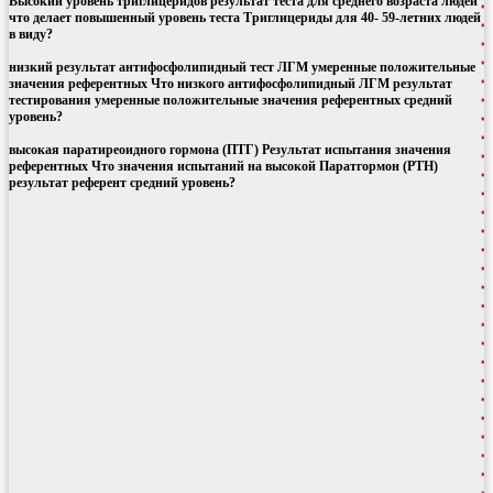
Высокий уровень триглицеридов результат теста для среднего возраста людей
что делает повышенный уровень теста Триглицериды для 40- 59-летних людей
в виду?
низкий результат антифосфолипидный тест ЛГМ умеренные положительные
значения референтных Что низкого антифосфолипидный ЛГМ результат
тестирования умеренные положительные значения референтных средний
уровень?
высокая паратиреоидного гормона (ПТГ) Результат испытания значения
референтных Что значения испытаний на высокой Паратгормон (РТН)
результат референт средний уровень?