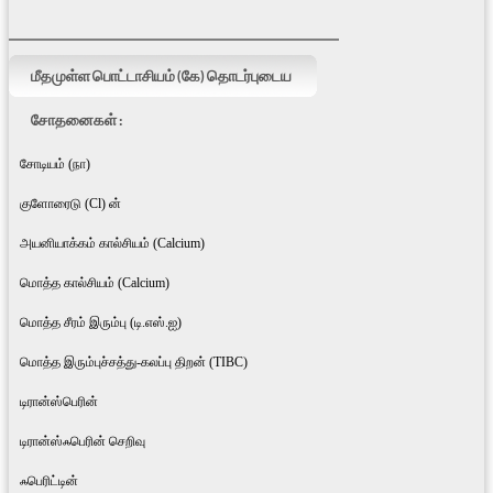
மீதமுள்ள பொட்டாசியம் (கே) தொடர்புடைய
சோதனைகள் :
சோடியம் (நா)
குளோரைடு (Cl) ன்
அயனியாக்கம் கால்சியம் (Calcium)
மொத்த கால்சியம் (Calcium)
மொத்த சீரம் இரும்பு (டி.எஸ்.ஐ)
மொத்த இரும்புச்சத்து-கலப்பு திறன் (TIBC)
டிரான்ஸ்பெரின்
டிரான்ஸ்ஃபெரின் செறிவு
ஃபெரிட்டின்