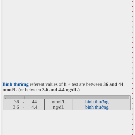
Bình thường
referent values of
h +
test are between
36 and 44
nmol/L
(or between
3.6 and 4.4 ng/dL
).
:
| :
:
:
36 -
44
nmol/L
bình thường
3.6 -
4.4
ng/dL
bình thường