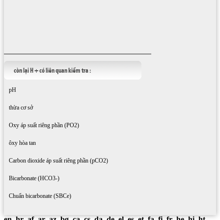
còn lại H + có liên quan kiểm tra :
pH
thừa cơ sở
Oxy áp suất riêng phần (PO2)
ôxy hòa tan
Carbon dioxide áp suất riêng phần (pCO2)
Bicarbonate (HCO3-)
Chuẩn bicarbonate (SBCe)
en
hr
af
ar
az
bg
ca
cs
da
de
el
es
et
fa
fi
fr
he
hi
ht