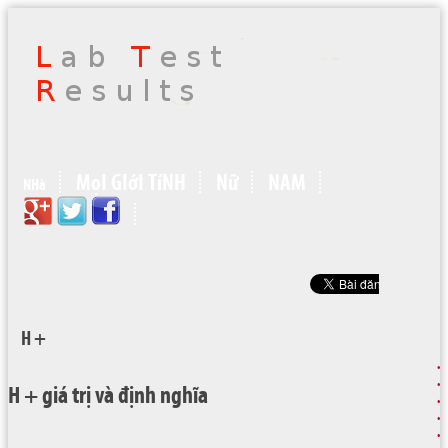
MọI GIớI TíNH
Nữ
NAM
NHà
H +
H + giá trị và định nghĩa