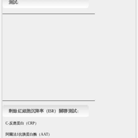
測試:
剩餘 紅細胞沉降率（ESR） 關聯 測試 :
C-反應蛋白（CRP）
阿爾法1抗胰蛋白酶（AAT）