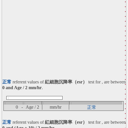
正常
referent values of
紅細胞沉降率（esr）
test for , are between
0 and Age / 2
mm/hr
.
:
:
| :
:
:
0 -
Age / 2
mm/hr
正常
正常
referent values of
紅細胞沉降率（esr）
test for , are between
0 and (Age + 10) / 2
mm/hr
.