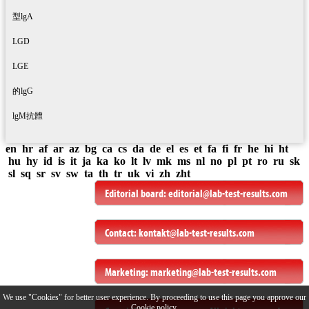
型lgA
LGD
LGE
的lgG
lgM抗體
en
hr
af
ar
az
bg
ca
cs
da
de
el
es
et
fa
fi
fr
he
hi
ht
hu
hy
id
is
it
ja
ka
ko
lt
lv
mk
ms
nl
no
pl
pt
ro
ru
sk
sl
sq
sr
sv
sw
ta
th
tr
uk
vi
zh
zht
Editorial board:
editorial@lab-test-results.com
Contact:
kontakt@lab-test-results.com
Marketing:
marketing@lab-test-results.com
We use "Cookies" for better user experience. By proceeding to use this page you approve our
Cookie policy.